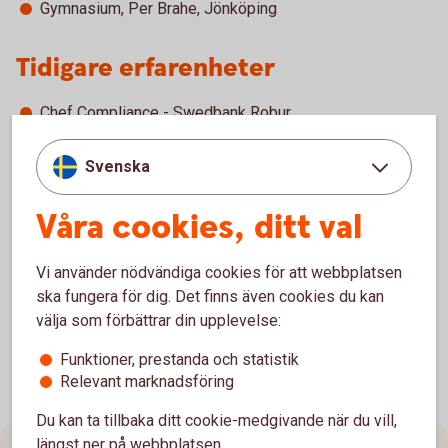
Gymnasium, Per Brahe, Jönköping
Tidigare erfarenheter
Chef Compliance - Swedbank Robur
Senior Compliance Officer - SEB Investment
Management
Svenska
Chef Group Compliance – East Capital
Head of Legal - East Capital Private Equity
Våra cookies, ditt val
Advokat - Gernandt & Danielsson Advokatbyrå
Ledamot i Sveriges Advokatsamfund
Tingsnotarie – Stockholms tingsrätt
Vi använder nödvändiga cookies för att webbplatsen
ska fungera för dig. Det finns även cookies du kan
välja som förbättrar din upplevelse:
Funktioner, prestanda och statistik
Relevant marknadsföring
Du kan ta tillbaka ditt cookie-medgivande när du vill,
längst ner på webbplatsen.