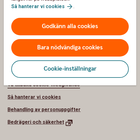
Sidfot
Så hanterar vi cookies
.
Kundservice
Kontakta oss
Godkänn alla cookies
Om du inte är nöjd
Bara nödvändiga cookies
Swedbank-koncernen
Cookie-inställningar
Säkerhet och integritet
Ta tillbaka cookie-medgivande
Så hanterar vi cookies
Behandling av personuppgifter
Bedrägeri och säkerhet