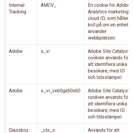
Internal
AMCV_
En cookie för Adobe
Tracking
Analytics marketing
cloud ID, som håller
koll på om en enhet
använder
webbplatsen.
Adobe
s_vi
Adobe Site Catalyst-
cookien används för
att identifiera unika
besökare, med ID
och tidsstämpel
Adobe
s_vi_vx60gx60x60
Adobe Site Catalyst-
cookien används för
att identifiera unika
besökare, med ID
och tidsstämpel.
Glassbox
_cls_s
Används för att