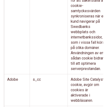
för att säkerställa att
cookie-
samtyckesvärden
synkroniseras när en
kund navigerar på
Swedbanks
webbplats och
internetbankssidor,
som i vissa fall körs
på olika domäner.
Användningen av en
sådan cookie bidrar
till att optimera
serverprestandan.
Adobe
s_cc
Adobe Site Catalyst
cookie, avgör om
cookies är
aktiverade i
webbläsaren.