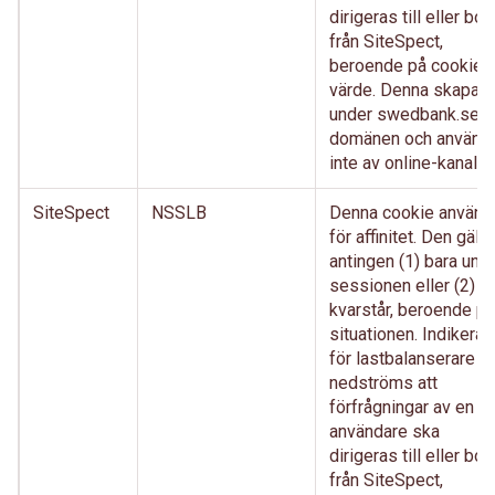
dirigeras till eller bort
från SiteSpect,
beroende på cookien
värde. Denna skapas
under swedbank.se-
domänen och använd
inte av online-kanaler.
SiteSpect
NSSLB
Denna cookie använd
för affinitet. Den gälle
antingen (1) bara und
sessionen eller (2)
kvarstår, beroende på
situationen. Indikerar
för lastbalanserare
nedströms att
förfrågningar av en
användare ska
dirigeras till eller bort
från SiteSpect,