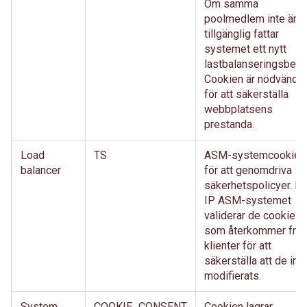
Om samma
poolmedlem inte är
tillgänglig fattar
systemet ett nytt
lastbalanseringsbeslu
Cookien är nödvändig
för att säkerställa
webbplatsens
prestanda.
Load
TS
ASM-systemcookie
balancer
för att genomdriva
säkerhetspolicyer. BI
IP ASM-systemet
validerar de cookies
som återkommer från
klienter för att
säkerställa att de int
modifierats.
System
COOKIE_CONSENT
Cookien lagrar