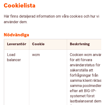
Cookielista
Här finns detaljerad information om våra cookies och hur vi
använder dem.
Nödvändiga
Leverantör
Cookie
Beskrivning
Load
wcm
Cookien wcm använd
balancer
för att förvara
användarstatus för at
säkerställa att
förfrågningar från
samma klient riktas ti
samma poolmedlem
efter att BIG-IP-
systemet först
lastbalanserat dem.