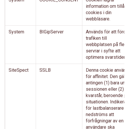
information om tillåtn
cookies i din
webbläsare.
System
BIGipServer
Används för att förde
trafiken till
webbplatsen på flera
servrar i syfte att
optimera svarstiderna
SiteSpect
SSLB
Denna cookie använd
för affinitet. Den gälle
antingen (1) bara und
sessionen eller (2)
kvarstår, beroende på
situationen. Indikerar
för lastbalanserare
nedströms att
förfrågningar av en
användare ska