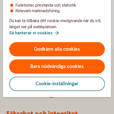
Doktorandtjänst, Nationalekonomiska institutionen,
Funktioner, prestanda och statistik
Lunds Universitet
Relevant marknadsföring
Du kan ta tillbaka ditt cookie-medgivande när du vill,
längst ner på webbplatsen.
Så hanterar vi
cookies
.
Godkänn alla cookies
Sidfot
Kundservice
Bara nödvändiga cookies
Kontakta oss
Cookie-inställningar
Om du inte är nöjd
Swedbank-
koncernen
Säkerhet och integritet