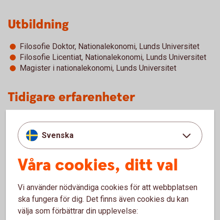
Utbildning
Filosofie Doktor, Nationalekonomi, Lunds Universitet
Filosofie Licentiat, Nationalekonomi, Lunds Universitet
Magister i nationalekonomi, Lunds Universitet
Tidigare erfarenheter
Chefekonom och Avdelningschef Ekonomisk Analys
samt tillförordnad avdelningschef Skuldförvaltning,
Svenska
Riksgälden
Head of Group Funding, Group Treasury, Nordea
Våra cookies, ditt val
Avdelningschef, Avdelningen för Finansiell Stabilitet,
Sveriges Riksbank
Enhetschef för Kreditmarknadsenheten, Avdelningen för
Vi använder nödvändiga cookies för att webbplatsen
Finansiell Stabilitet, Sveriges Riksbank
ska fungera för dig. Det finns även cookies du kan
Ekonom, Avdelningen för Finansiell Stabilitet, Sveriges
välja som förbättrar din upplevelse:
Riksbank