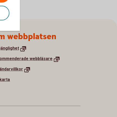
m webbplatsen
gänglighet
ommenderade webbläsare
ändarvillkor
karta