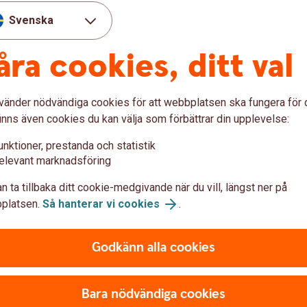
Svenska
åra cookies, ditt val
vänder nödvändiga cookies för att webbplatsen ska fungera för d
inns även cookies du kan välja som förbättrar din upplevelse:
unktioner, prestanda och statistik
r
elevant marknadsföring
n ta tillbaka ditt cookie-medgivande när du vill, längst ner på
platsen.
Så hanterar vi cookies
.
nce), Clearstone
st
Godkänn alla cookies
byrå
Bara nödvändiga cookies