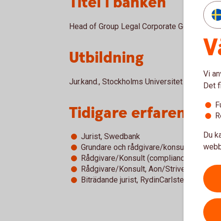
Titel i banken
Head of Group Legal Corporate Governance
V
Utbildning
Vi an
Jur.kand., Stockholms Universitet
Det f
F
Tidigare erfarenhete
R
Du ka
Jurist, Swedbank
webb
Grundare och rådgivare/konsult (complia
Rådgivare/Konsult (compliance), Intertru
Rådgivare/Konsult, Aon/Strive
Biträdande jurist, RydinCarlsten Advokat