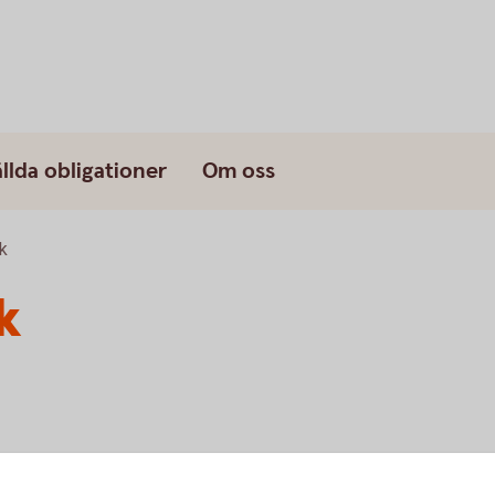
llda obligationer
Om oss
k
k